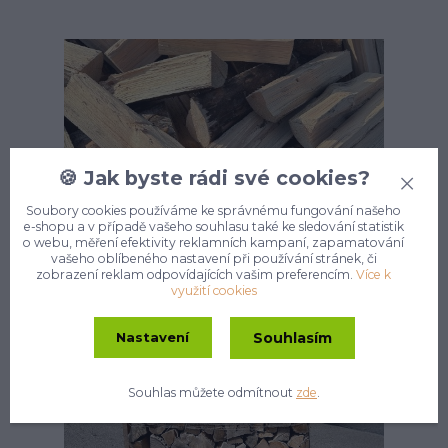
🍪 Jak byste rádi své cookies?
Soubory cookies používáme ke správnému fungování našeho
e-shopu a v případě vašeho souhlasu také ke sledování statistik
o webu, měření efektivity reklamních kampaní, zapamatování
11
10
2024
Palivové dřevo
vašeho oblíbeného nastavení při používání stránek, či
Jaké vybrat palivové dřevo?
zobrazení reklam odpovídajících vašim preferencím.
Více k
využití cookies
Souhlasím
Nastavení
Souhlas můžete odmítnout
zde
.