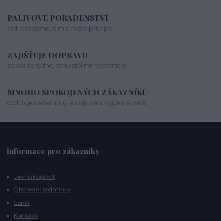
PALIVOVÉ PORADENSTVÍ
rádi poradíme, čím si máte přitopit
ZAJIŠŤUJE DOPRAVU
závoz do týdne, cenu sdělíme telefonicky
MNOHO SPOKOJENÝCH ZÁKAZNÍKŮ
dodržujeme termíny a vždy Vám vyjdeme vstříc
Informace pro zákazníky
Jak nakupovat
Obchodní podmínky
Ceník
Kontakty