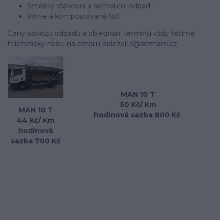
Směsný stavební a demoliční odpad
Větve a kompostované listí
Ceny odvozu odpadu a objednání termínů vždy řešíme
telefonicky nebo na emailu dolezal13@seznam.cz
MAN 10 T
50 Kč/ Km
MAN 10 T
hodinová sazba 800 Kč
44 Kč/ Km
hodinová
sazba 700 Kč