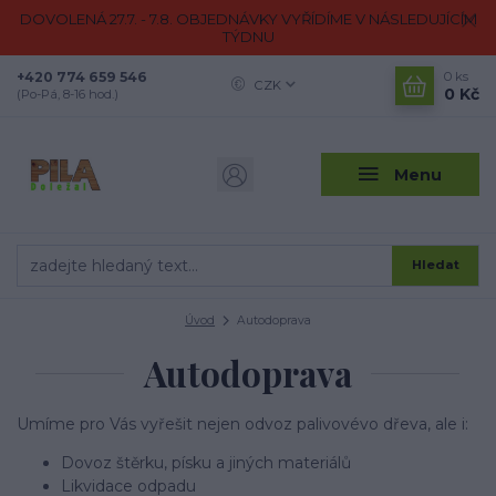
DOVOLENÁ 27.7. - 7.8. OBJEDNÁVKY VYŘÍDÍME V NÁSLEDUJÍCÍM
TÝDNU
+420 774 659 546
0
ks
CZK
0 Kč
(Po-Pá, 8-16 hod.)
Menu
Hledat
Úvod
Autodoprava
Autodoprava
Umíme pro Vás vyřešit nejen odvoz palivovévo dřeva, ale i:
Dovoz štěrku, písku a jiných materiálů
Likvidace odpadu