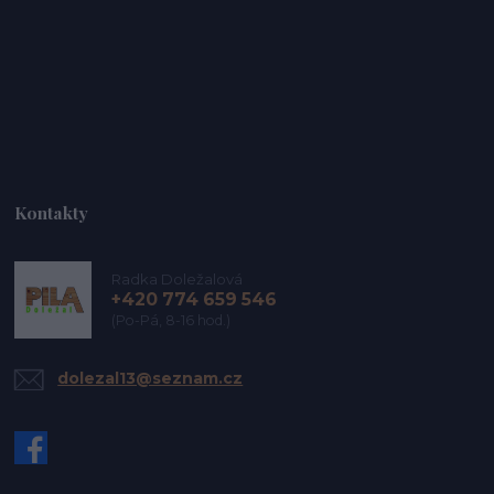
Kontakty
Radka Doležalová
+420 774 659 546
(Po-Pá, 8-16 hod.)
dolezal13@seznam.cz