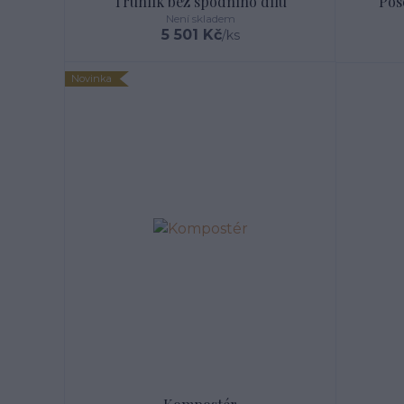
Truhlík bez spodního dílu
Pos
Není skladem
5 501 Kč
/
ks
Novinka