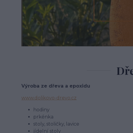
Dře
Výroba ze dřeva a epoxidu
www.dolikovo-drevo.cz
hodiny
prkénka
stoly, stoličky, lavice
jídelní stoly