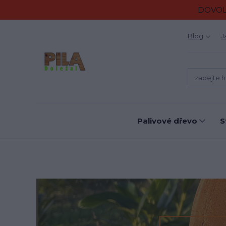
DOVOLE
Blog
J
Palivové dřevo
S