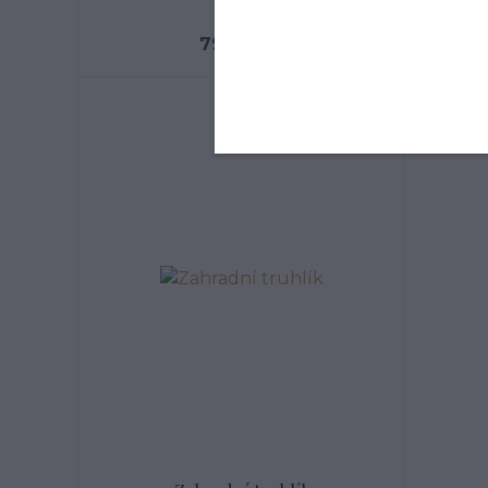
skladem
799 Kč
/
ks