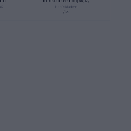
lík
Konstrukce houpačky
nů
Není skladem
/
ks