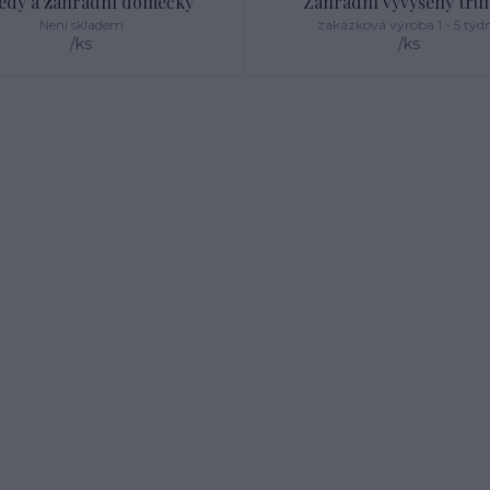
edy a zahradní domečky
Zahradní vyvýšený truh
Není skladem
zakázková výroba 1 - 5 týd
/
ks
/
ks