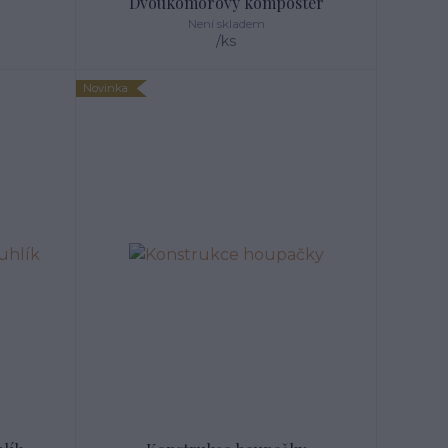
Dvoukomorový kompostér
Není skladem
/
ks
Novinka