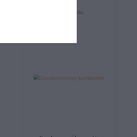
skladem
6 353 Kč
/
ks
Novinka