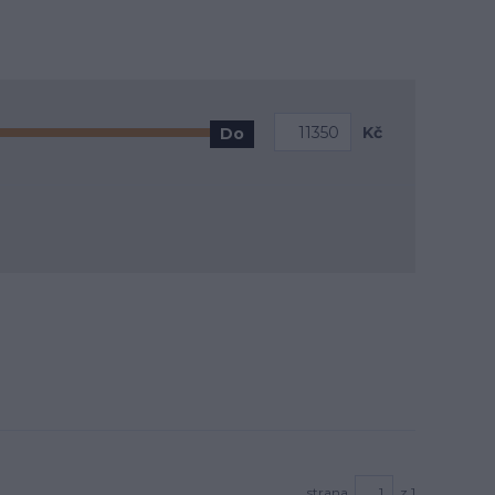
Kč
Do
strana
z 1