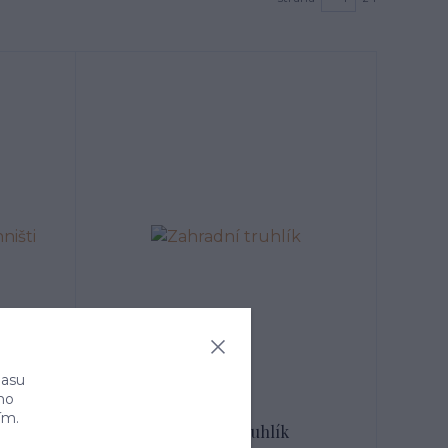
- 13 %
790 Kč
lasu
ho
ím.
šti
Zahradní truhlík