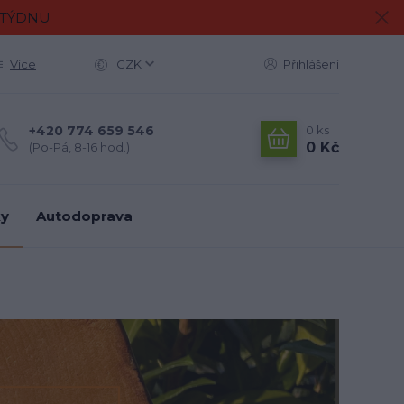
M TÝDNU
Více
CZK
Přihlášení
0
ks
+420 774 659 546
0 Kč
(Po-Pá, 8-16 hod.)
ky
Autodoprava