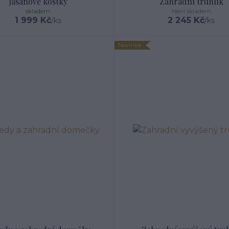
Jasanové kostky
Zahradní truhlík
skladem
Není skladem
1 999 Kč
2 245 Kč
/
ks
/
ks
Novinka