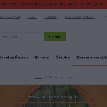
NÁ 27.7. - 7.8. OBJEDNÁVKY VYŘÍDÍME V NÁSLEDUJÍCÍ
ak nakupovat
Ceník
Kontakty
Obchodní podmínky
Hledat
tavební Řezivo
Brikety
Štěpka
Dřevěné výrob
Úvod
Dřevěné výrobky