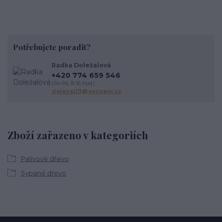
Potřebujete poradit?
Radka Doležalová
+420 774 659 546
(Po-Pá, 8-16 hod.)
dolezal13@seznam.cz
Zboží zařazeno v kategoriích
Palivové dřevo
Sypané dřevo