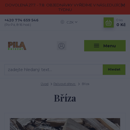
DOVOLENÁ 27.7. - 7.8. OBJEDNÁVKY VYŘÍDÍME V NÁSLEDUJÍCÍM
TÝDNU
+420 774 659 546
0
ks
CZK
0 Kč
(Po-Pá, 8-16 hod.)
Menu
Hledat
Úvod
Palivové dřevo
Bříza
Bříza