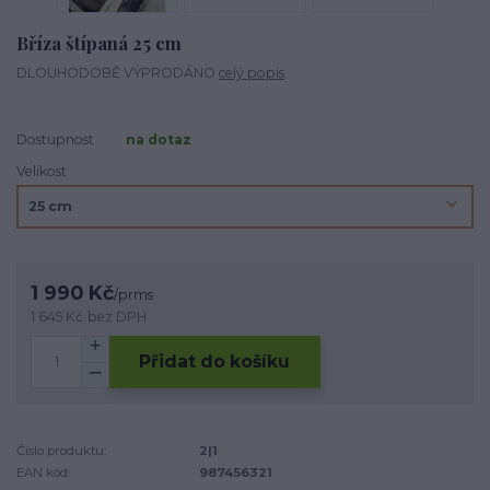
Bříza štípaná 25 cm
DLOUHODOBĚ VYPRODÁNO
celý popis
Dostupnost
na dotaz
Velikost
1 990 Kč
/
prms
1 645 Kč
bez DPH
Přidat do košíku
Číslo produktu:
2|1
EAN kód:
987456321