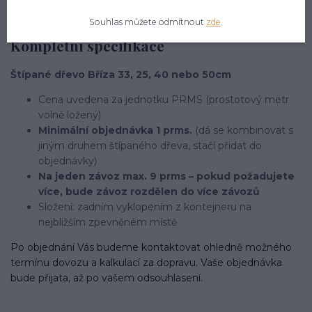
Souhlas můžete odmítnout
zde
.
Kompletní specifikace
Štípané dřevo Bříza 33, 25, 40 nebo 50cm
Cena uvedena za jednotku PRMS (prostotový metr
volně ložený)
Minimální objednávka 1 prms.
(dá se kombinovat s
jiným druhem štípaného dřeva, stačí přidat do
objednávky)
Na jeden závoz max. 9 prms – pokud požadujete
více, bude závoz rozdělen do více závozů
Složení: zadním vyklopením z kontejneru na
nejbližším zpevněném místě
Po objednání Vás budeme kontaktovat ohledně možného
termínu dovozu a kalkulací za dopravu. Vaše objednávka
bude přijata, až po vašem odsouhlasení.