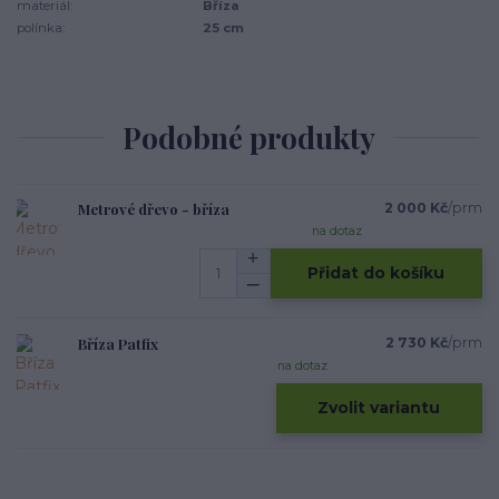
materiál:
Bříza
polínka:
25 cm
Podobné produkty
Metrové dřevo - bříza
2 000 Kč
/
prm
na dotaz
Přidat do košíku
Bříza Patfix
2 730 Kč
/
prm
na dotaz
Zvolit variantu