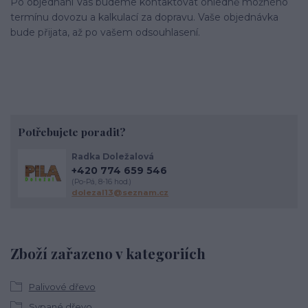
Po objednání Vás budeme kontaktovat ohledně možného
termínu dovozu a kalkulací za dopravu. Vaše objednávka
bude přijata, až po vašem odsouhlasení.
Potřebujete poradit?
Radka Doležalová
+420 774 659 546
(Po-Pá, 8-16 hod.)
dolezal13@seznam.cz
Zboží zařazeno v kategoriích
Palivové dřevo
Sypané dřevo