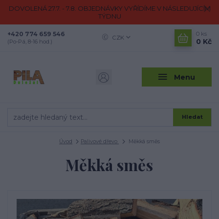
DOVOLENÁ 27.7. - 7.8. OBJEDNÁVKY VYŘÍDÍME V NÁSLEDUJÍCÍM
TÝDNU
+420 774 659 546
0
ks
CZK
0 Kč
(Po-Pá, 8-16 hod.)
Menu
Hledat
Úvod
Palivové dřevo
Měkká směs
Měkká směs