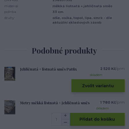
EAN kód:
238957552
materiál:
měkká listnatá + jehličnatá směs
polínka:
33 cm
druhy:
olše, osika, topol, lípa, smrk - dle
aktuální skladových zásob
Podobné produkty
Jehličnatá + listnatá směs Patfix
2 520 Kč
/
prm
skladem
Zvolit variantu
Metry měkká listnatá + jehličnatá směs
1 780 Kč
/
prm
skladem
Přidat do košíku