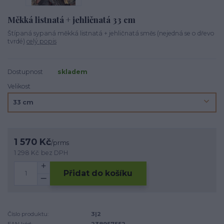
Měkká listnatá + jehličnatá 33 cm
Štípaná sypaná měkká listnatá + jehličnatá směs (nejedná se o dřevo
tvrdé)
celý popis
Dostupnost
skladem
Velikost
1 570 Kč
/
prms
1 298 Kč
bez DPH
Přidat do košíku
Číslo produktu:
3|2