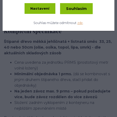
Souhlasím
Nastavení
Kompletní specifikace
Komentáře
0
Souhlas můžete odmítnout
zde
.
Kompletní specifikace
Štípané dřevo měkká jehličnatá + listnatá směs 33, 25,
40 nebo 50cm (olše, osika, topol, lípa, smrk) - dle
aktuálních skladových zásob
Cena uvedena za jednotku PRMS (prostotový metr
volně ložený)
Minimální objednávka 1 prms.
(dá se kombinovat s
jiným druhem štípaného dřeva, stačí přidat do
objednávky)
Na jeden závoz max. 9 prms – pokud požadujete
více, bude závoz rozdělen do více závozů
Složení: zadním vyklopením z kontejneru na
nejbližším zpevněném místě