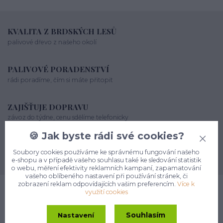
KVALITA Z BRDSKÝCH LESŮ
palivové dřevo z našeho okolí
PALIVOVÉ PORADENSTVÍ
rádi poradíme, čím si máte přitopit
ZAJIŠŤUJE DOPRAVU
závoz do týdne, cenu sdělíme telefonicky
🍪 Jak byste rádi své cookies?
MNOHO SPOKOJENÝCH ZÁKAZNÍKŮ
Soubory cookies používáme ke správnému fungování našeho
dodržujeme termíny a vždy Vám vyjdeme vstříc
e-shopu a v případě vašeho souhlasu také ke sledování statistik
o webu, měření efektivity reklamních kampaní, zapamatování
vašeho oblíbeného nastavení při používání stránek, či
zobrazení reklam odpovídajících vašim preferencím.
Více k
využití cookies
Kompletní specifikace
Komentáře
0
Souhlasím
Nastavení