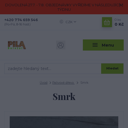
DOVOLENÁ 27.7. - 7.8. OBJEDNÁVKY VYŘÍDÍME V NÁSLEDUJÍCÍM
TÝDNU
+420 774 659 546
0
ks
CZK
0 Kč
(Po-Pá, 8-16 hod.)
Menu
Hledat
Úvod
Palivové dřevo
Smrk
Smrk