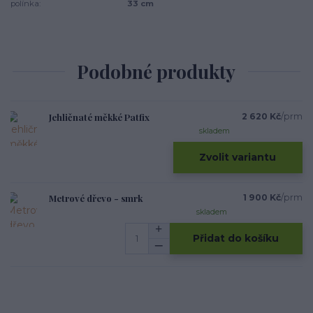
polínka:
33 cm
Podobné produkty
Jehličnaté měkké Patfix
2 620 Kč
/
prm
skladem
Zvolit variantu
Metrové dřevo - smrk
1 900 Kč
/
prm
skladem
Přidat do košíku