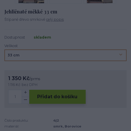
Jehličnaté měkké 33 cm
Štípané dřevo smrkové
celý popis
Dostupnost
skladem
Velikost
1 350 Kč
/
prms
1 116 Kč
bez DPH
Přidat do košíku
Číslo produktu:
4|2
materiál:
smrk, Borovice