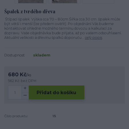
Špalek z tvrdého dřeva
Štípací špalek Výška cca 70 – 80cm Šířka cca 30 cm špalek může
být větší i menší (lze předem ověřit) Po objednání Vás budeme
kontaktovat ohledně možného termínu dovozu a kalkulací za
dopravu. Vaše objednávka bude přijata, až po vašem odsouhlasení.
Aktuální velikosti a dřevinu špalků doporuču...
celý popis
Dostupnost
skladem
680 Kč
/
ks
562 Kč
bez DPH
Přidat do košíku
Číslo produktu:
15