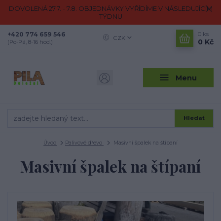
DOVOLENÁ 27.7. - 7.8. OBJEDNÁVKY VYŘÍDÍME V NÁSLEDUJÍCÍM
TÝDNU
+420 774 659 546
0
ks
CZK
0 Kč
(Po-Pá, 8-16 hod.)
Menu
Hledat
Úvod
Palivové dřevo
Masivní špalek na štípaní
Masivní špalek na štípaní