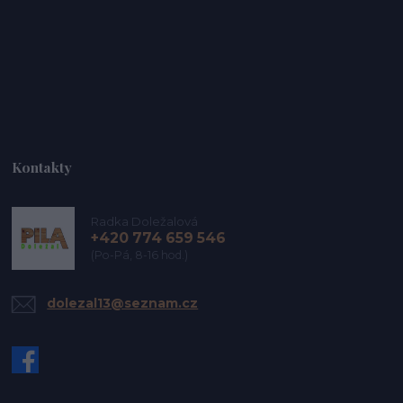
Kontakty
Radka Doležalová
+420 774 659 546
(Po-Pá, 8-16 hod.)
dolezal13@seznam.cz