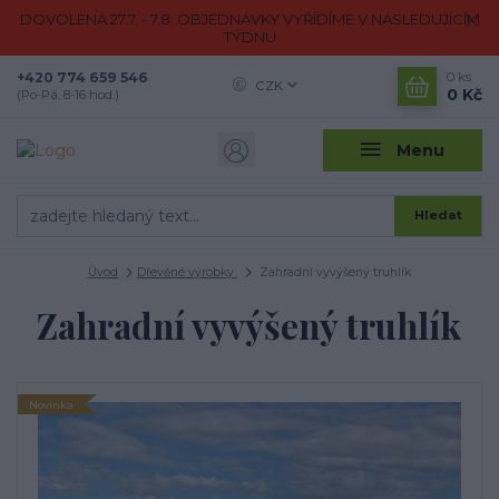
DOVOLENÁ 27.7. - 7.8. OBJEDNÁVKY VYŘÍDÍME V NÁSLEDUJÍCÍM
TÝDNU
+420 774 659 546
0
ks
CZK
0 Kč
(Po-Pá, 8-16 hod.)
Menu
Hledat
Úvod
Dřevěné výrobky
Zahradní vyvýšený truhlík
Zahradní vyvýšený truhlík
Novinka