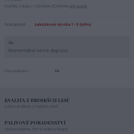
truhlíky z dubu + ZEMINA ZDARMA
celý popis
Dostupnost
zakázková výroba 1 - 5 týdnů
/
ks
Momentálně není k dispozici
Číslo produktu:
26
KVALITA Z BRDSKÝCH LESŮ
palivové dřevo z našeho okolí
PALIVOVÉ PORADENSTVÍ
rádi poradíme, čím si máte přitopit